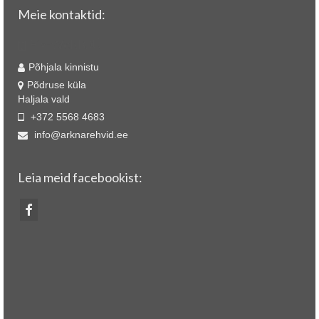
Meie kontaktid:
Fix-Weld OÜ
Põhjala kinnistu
Põdruse küla
Haljala vald
+372 5568 4683
info@arknarehvid.ee
Leia meid facebookist: