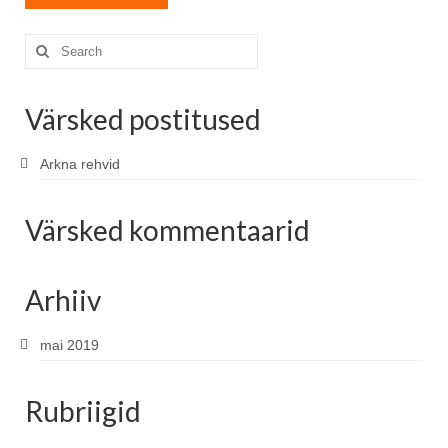
Search
for:
Värsked postitused
Arkna rehvid
Värsked kommentaarid
Arhiiv
mai 2019
Rubriigid