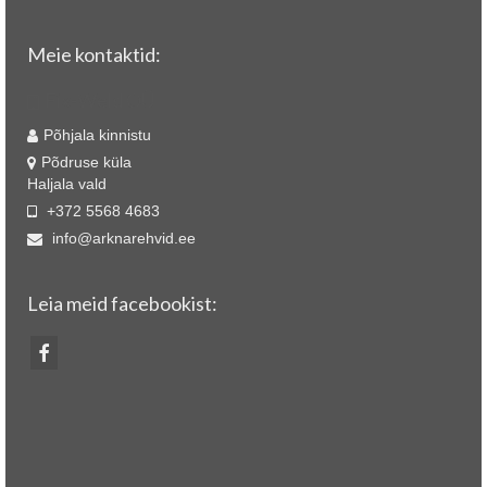
Meie kontaktid:
Fix-Weld OÜ
Põhjala kinnistu
Põdruse küla
Haljala vald
+372 5568 4683
info@arknarehvid.ee
Leia meid facebookist: