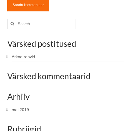
Search
for:
Värsked postitused
Arkna rehvid
Värsked kommentaarid
Arhiiv
mai 2019
Rubriigid