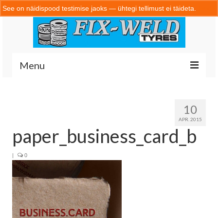
See on näidispood testimise jaoks — ühtegi tellimust ei täideta.
Peida
Menu
10
Home
APR. 2015
paper_business_card_b
Portfolio
|
0
Kontakt