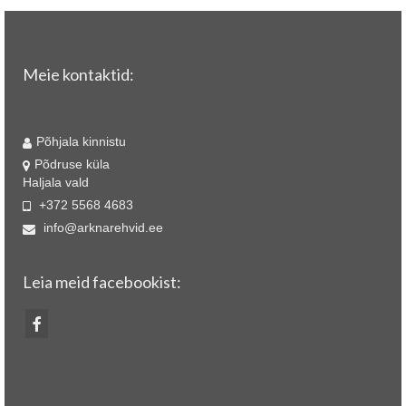
Meie kontaktid:
Fix-Weld OÜ
Põhjala kinnistu
Põdruse küla
Haljala vald
+372 5568 4683
info@arknarehvid.ee
Leia meid facebookist: