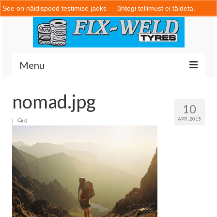
See on näidispood testimise jaoks — ühtegi tellimust ei täideta.
Peida
Menu
nomad.jpg
10
Home
APR. 2015
|
0
Portfolio
Kontakt