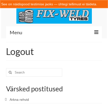
See on näidispood testimise jaoks — ühtegi tellimust ei täideta.
Peida
Menu
Logout
Home
Search
Portfolio
for:
Värsked postitused
Kontakt
Arkna rehvid