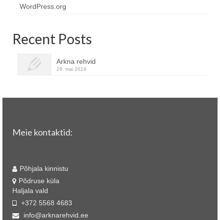
WordPress.org
Recent Posts
Arkna rehvid
29. mai 2019
Meie kontaktid:
Fix-Weld OÜ
Põhjala kinnistu
Põdruse küla
Haljala vald
+372 5568 4683
info@arknarehvid.ee