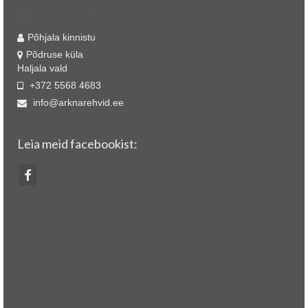
Fix-Weld OÜ
Põhjala kinnistu
Põdruse küla
Haljala vald
+372 5568 4683
info@arknarehvid.ee
Leia meid facebookist: