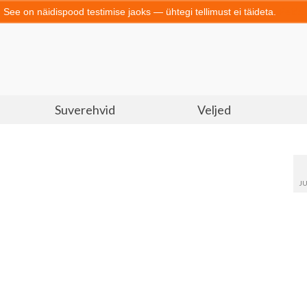
See on näidispood testimise jaoks — ühtegi tellimust ei täideta.
Peida
Suverehvid
Veljed
JU