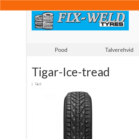
Pood
Talverehvid
Tigar-Ice-tread
|
0