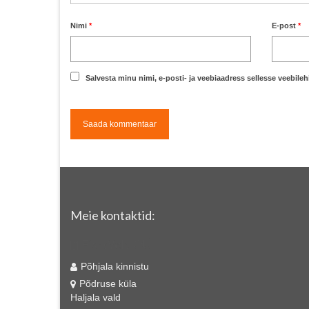
Nimi
*
E-post
*
Salvesta minu nimi, e-posti- ja veebiaadress sellesse veebile
Meie kontaktid:
Fix-Weld OÜ
Põhjala kinnistu
Põdruse küla
Haljala vald