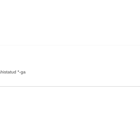
ähistatud
*
-ga